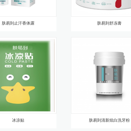
肤易到止汗香体露
肤易到舒冻膏
冰凉贴
肤易到清新炫白洗牙粉