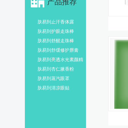
产品推荐
肤易到止汗香体露
肤易到护眼走珠棒
肤易到舒醒走珠棒
肤易到舒缓修护唇膏
肤易到亮透水光素颜精
华
肤易到杏仁腋香粉
肤易到蒸汽眼罩
肤易到清凉眼贴